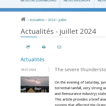
MÉTÉO AU LUXEMBOURG
MÉTÉO EN EUROPE
MÉTÉ
Actualités
2024
Juillet
>
>
>
Actualités - juillet 2024
Actualités
The severe thunderstor
18-07-2024
On the evening of Saturday, J
torrential rainfall, very strong 
and Reinsurance industry) stat
This article provides a brief a
system that affected the Gran