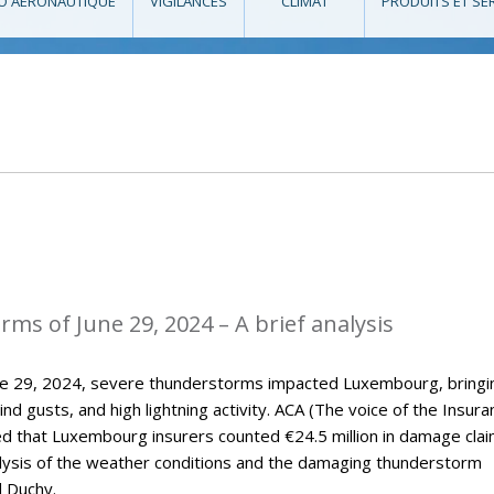
O AÉRONAUTIQUE
VIGILANCES
CLIMAT
PRODUITS ET SE
ms of June 29, 2024 – A brief analysis
une 29, 2024, severe thunderstorms impacted Luxembourg, bringi
wind gusts, and high lightning activity. ACA (The voice of the Insur
ed that Luxembourg insurers counted €24.5 million in damage clai
nalysis of the weather conditions and the damaging thunderstorm
d Duchy.