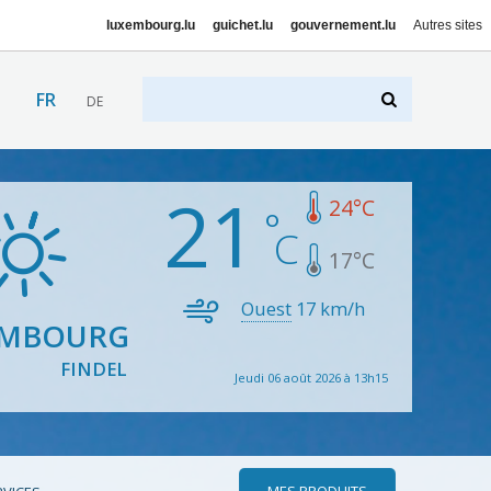
luxembourg.lu
guichet.lu
gouvernement.lu
Autres sites
FR
DE
21
24
°C
17
°C
Ouest
17
km/h
EMBOURG
FINDEL
Jeudi 06 août 2026 à 13h15
MES PRODUITS