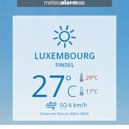
LUXEMBOURG
FINDEL
27
29
°C
17
°C
SO
6
km/h
Dimanche 09 août 2026 à 18h55