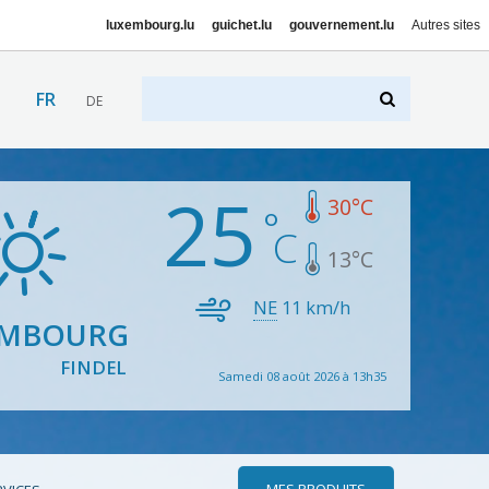
luxembourg.lu
guichet.lu
gouvernement.lu
Autres sites
FR
DE
25
30
°C
13
°C
NE
11
km/h
EMBOURG
FINDEL
Samedi 08 août 2026 à 13h35
MES PRODUITS