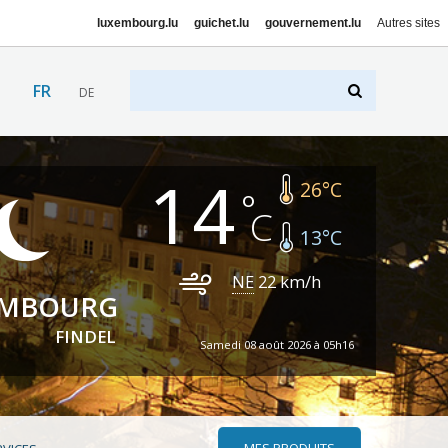
luxembourg.lu
guichet.lu
gouvernement.lu
Autres sites
FR
DE
14
26
°C
13
°C
NE
22
km/h
EMBOURG
FINDEL
Samedi 08 août 2026 à 05h16
MES PRODUITS