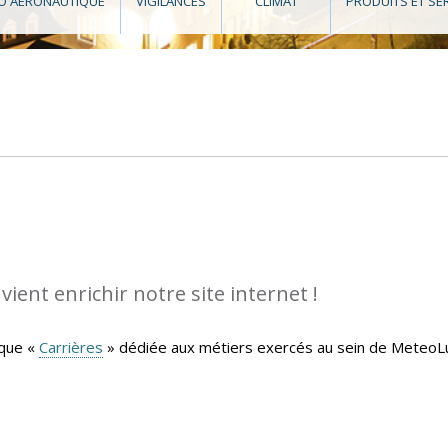
O AÉRONAUTIQUE
VIGILANCES
CLIMAT
PRODUITS ET SE
ient enrichir notre site internet !
ique «
Carrières
» dédiée aux métiers exercés au sein de MeteoLu