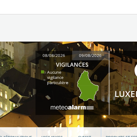
08/08/2026
09/08/2026
VIGILANCES
Aucune
vigilance
particulière
LUX