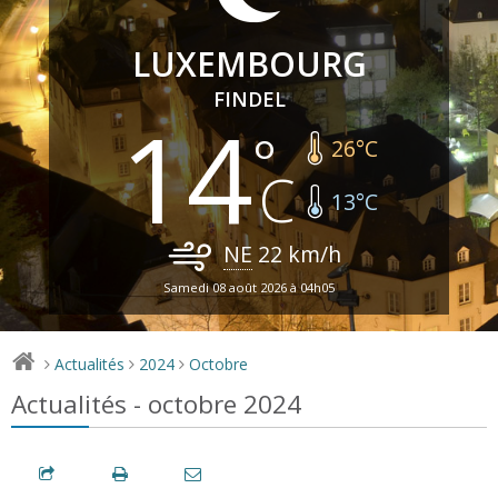
LUXEMBOURG
FINDEL
14
26
°C
13
°C
NE
22
km/h
Samedi 08 août 2026 à 04h05
Actualités
2024
Octobre
>
>
>
Actualités - octobre 2024