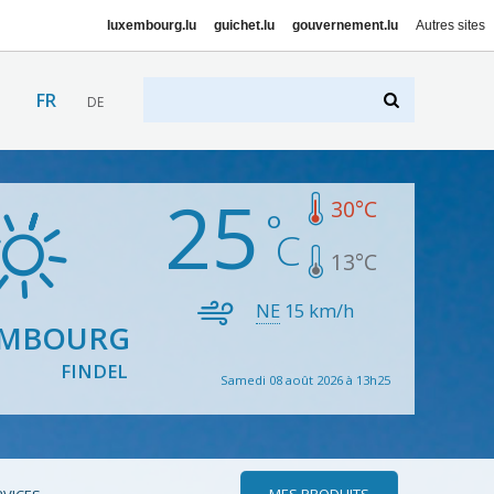
luxembourg.lu
guichet.lu
gouvernement.lu
Autres sites
FR
DE
25
30
°C
13
°C
NE
15
km/h
EMBOURG
FINDEL
Samedi 08 août 2026 à 13h25
MES PRODUITS