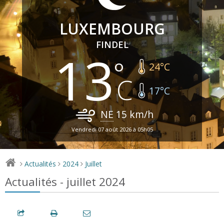
LUXEMBOURG
FINDEL
13
24
°C
17
°C
NE
15
km/h
Vendredi 07 août 2026 à 05h05
Actualités
2024
Juillet
>
>
>
Actualités - juillet 2024