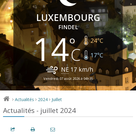
LUXEMBOURG
FINDEL
14
24
°C
17
°C
NE
17
km/h
Vendredi 07 août 2026 à 04h35
Actualités
2024
Juillet
>
>
>
Actualités - juillet 2024