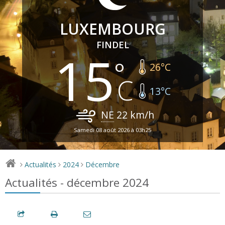
LUXEMBOURG
FINDEL
15
26
°C
13
°C
NE
22
km/h
Samedi 08 août 2026 à 03h25
Actualités
2024
Décembre
>
>
>
Actualités - décembre 2024