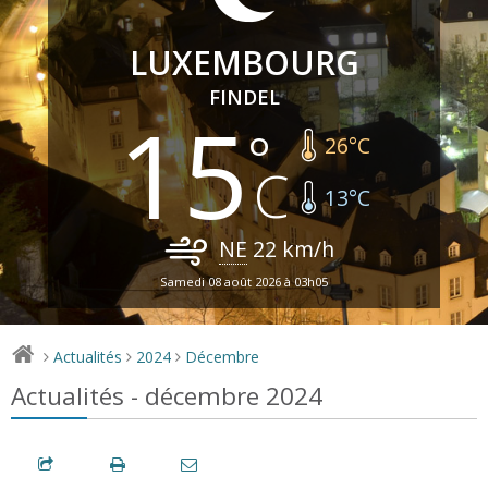
LUXEMBOURG
FINDEL
15
26
°C
13
°C
NE
22
km/h
Samedi 08 août 2026 à 03h05
Actualités
2024
Décembre
>
>
>
Actualités - décembre 2024