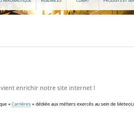
O AÉRONAUTIQUE
VIGILANCES
CLIMAT
PRODUITS ET SE
ient enrichir notre site internet !
ique «
Carrières
» dédiée aux métiers exercés au sein de MeteoLu