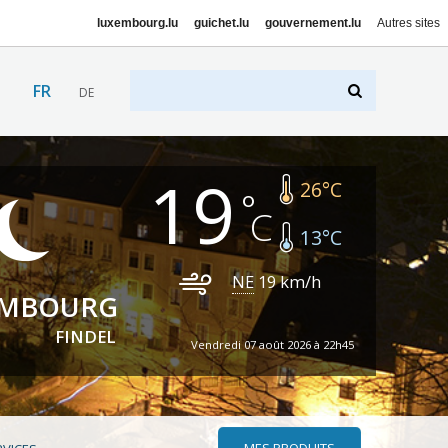
luxembourg.lu
guichet.lu
gouvernement.lu
Autres sites
FR
DE
19
26
°C
13
°C
NE
19
km/h
EMBOURG
FINDEL
Vendredi 07 août 2026 à 22h45
MES PRODUITS