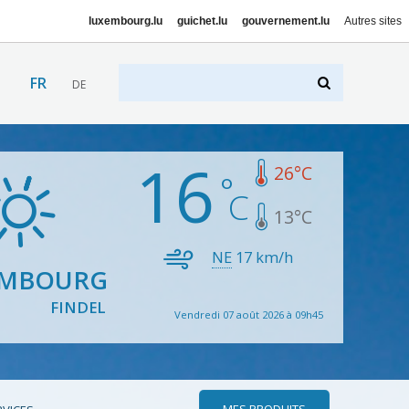
luxembourg.lu
guichet.lu
gouvernement.lu
Autres sites
FR
DE
16
26
°C
13
°C
NE
17
km/h
EMBOURG
FINDEL
Vendredi 07 août 2026 à 09h45
MES PRODUITS