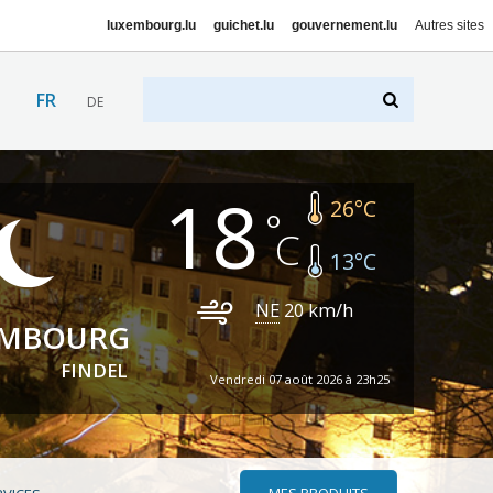
luxembourg.lu
guichet.lu
gouvernement.lu
Autres sites
FR
DE
18
26
°C
13
°C
NE
20
km/h
EMBOURG
FINDEL
Vendredi 07 août 2026 à 23h25
MES PRODUITS