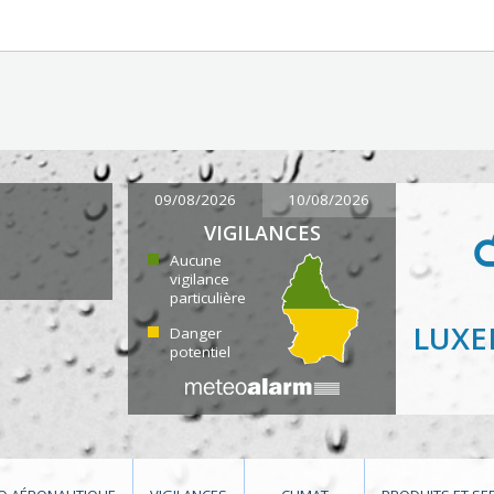
09/08/2026
10/08/2026
VIGILANCES
Aucune
vigilance
particulière
LUX
Danger
potentiel