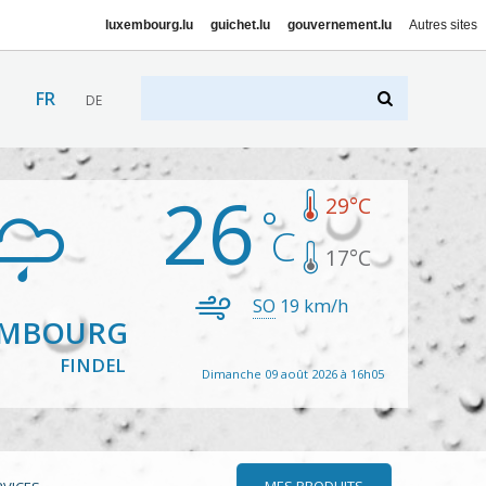
luxembourg.lu
guichet.lu
gouvernement.lu
Autres sites
FR
DE
26
29
°C
17
°C
SO
19
km/h
EMBOURG
FINDEL
Dimanche 09 août 2026 à 16h05
MES PRODUITS