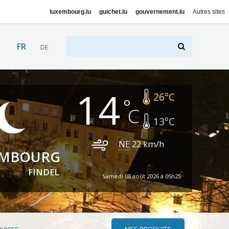
luxembourg.lu
guichet.lu
gouvernement.lu
Autres sites
FR
DE
14
26
°C
13
°C
NE
22
km/h
EMBOURG
FINDEL
Samedi 08 août 2026 à 05h25
MES PRODUITS