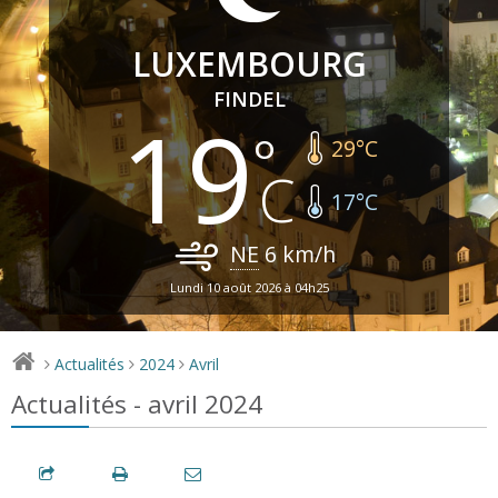
LUXEMBOURG
FINDEL
19
29
°C
17
°C
NE
6
km/h
Lundi 10 août 2026 à 04h25
Actualités
2024
Avril
>
>
>
Actualités - avril 2024