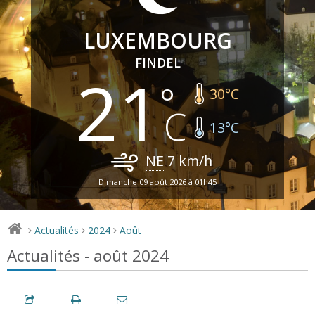
LUXEMBOURG
FINDEL
21
30
°C
13
°C
NE
7
km/h
Dimanche 09 août 2026 à 01h45
Actualités
2024
Août
>
>
>
Actualités - août 2024