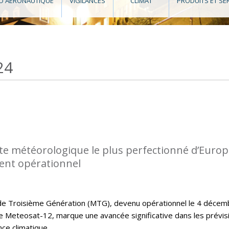
O AÉRONAUTIQUE
VIGILANCES
CLIMAT
PRODUITS ET SE
24
lite météorologique le plus perfectionné d’Euro
ent opérationnel
 de Troisième Génération (MTG), devenu opérationnel le 4 décem
 Meteosat-12, marque une avancée significative dans les prévis
nce climatique.