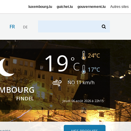
luxembourg.lu
guichet.lu
gouvernement.lu
Autres sites
FR
DE
19
24
°C
17
°C
NO
11
km/h
EMBOURG
FINDEL
Jeudi 06 août 2026 à 22h15
MES PRODUITS