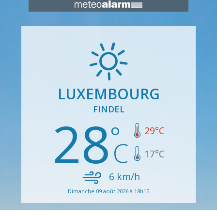
LUXEMBOURG
FINDEL
28
29
°C
17
°C
6
km/h
Dimanche 09 août 2026 à 18h15