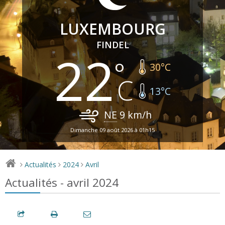
LUXEMBOURG
FINDEL
22
30
°C
13
°C
NE
9
km/h
Dimanche 09 août 2026 à 01h15
Actualités
2024
Avril
>
>
>
Actualités - avril 2024