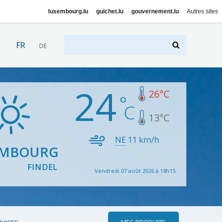
luxembourg.lu
guichet.lu
gouvernement.lu
Autres sites
FR
DE
24
26
°C
13
°C
NE
11
km/h
EMBOURG
FINDEL
Vendredi 07 août 2026 à 18h15
MES PRODUITS