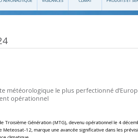
O AÉRONAUTIQUE
VIGILANCES
CLIMAT
PRODUITS ET SE
24
lite météorologique le plus perfectionné d’Euro
ent opérationnel
 de Troisième Génération (MTG), devenu opérationnel le 4 décem
 Meteosat-12, marque une avancée significative dans les prévis
nce climatique.