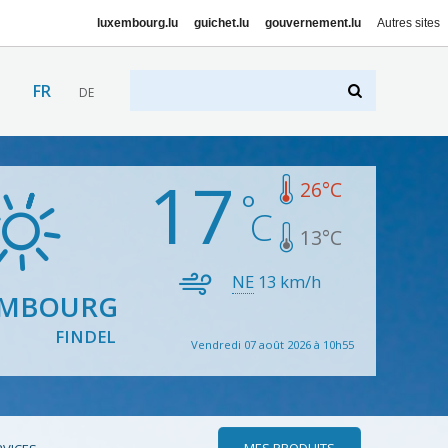
luxembourg.lu
guichet.lu
gouvernement.lu
Autres sites
FR
DE
17
26
°C
13
°C
NE
13
km/h
EMBOURG
FINDEL
Vendredi 07 août 2026 à 10h55
MES PRODUITS