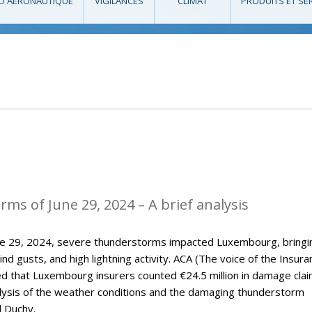
O AÉRONAUTIQUE
VIGILANCES
CLIMAT
PRODUITS ET SE
ms of June 29, 2024 – A brief analysis
une 29, 2024, severe thunderstorms impacted Luxembourg, bringi
wind gusts, and high lightning activity. ACA (The voice of the Insur
ed that Luxembourg insurers counted €24.5 million in damage clai
nalysis of the weather conditions and the damaging thunderstorm
d Duchy.