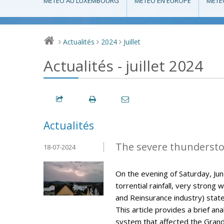
MÉTÉO AU LUXEMBOURG
MÉTÉO EN EUROPE
MÉTÉ
Actualités
2024
Juillet
>
>
>
Actualités - juillet 2024
Actualités
The severe thunderstor
18-07-2024
On the evening of Saturday, J
torrential rainfall, very strong 
and Reinsurance industry) stat
This article provides a brief a
system that affected the Gran