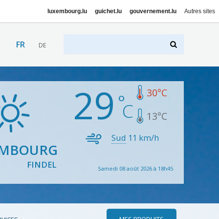
luxembourg.lu
guichet.lu
gouvernement.lu
Autres sites
FR
DE
29
30
°C
13
°C
Sud
11
km/h
EMBOURG
FINDEL
Samedi 08 août 2026 à 18h45
MES PRODUITS