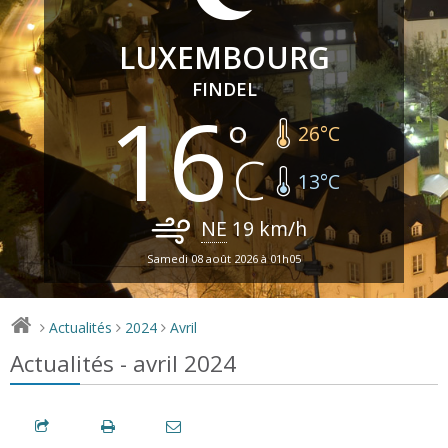
LUXEMBOURG
FINDEL
16
26
°C
13
°C
NE
19
km/h
Samedi 08 août 2026 à 01h05
Actualités
2024
Avril
>
>
>
Actualités - avril 2024