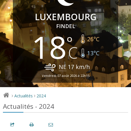
LUXEMBOURG
FINDEL
18
26
°C
13
°C
NE
17
km/h
Vendredi 07 août 2026 à 22h15
Actualités
2024
>
>
Actualités - 2024