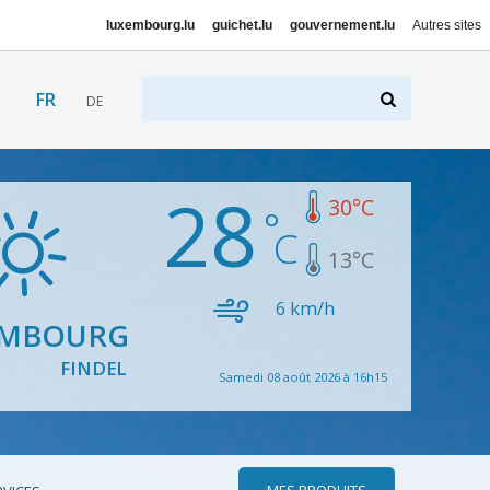
luxembourg.lu
guichet.lu
gouvernement.lu
Autres sites
FR
DE
28
30
°C
13
°C
6
km/h
EMBOURG
FINDEL
Samedi 08 août 2026 à 16h15
MES PRODUITS