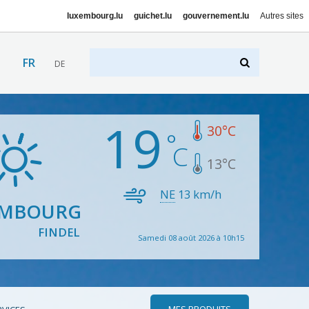
luxembourg.lu
guichet.lu
gouvernement.lu
Autres sites
FR
DE
19
30
°C
13
°C
NE
13
km/h
EMBOURG
FINDEL
Samedi 08 août 2026 à 10h15
MES PRODUITS