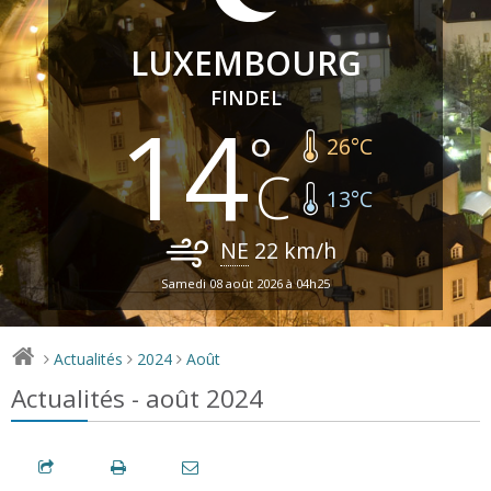
LUXEMBOURG
FINDEL
14
26
°C
13
°C
NE
22
km/h
Samedi 08 août 2026 à 04h25
Actualités
2024
Août
>
>
>
Actualités - août 2024