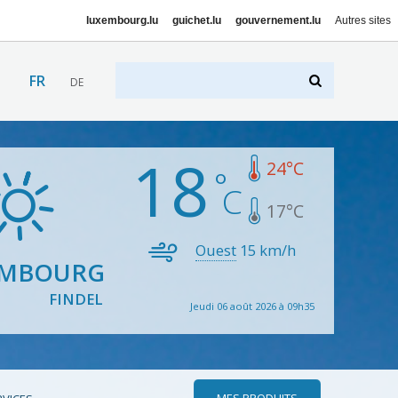
luxembourg.lu
guichet.lu
gouvernement.lu
Autres sites
FR
DE
18
24
°C
17
°C
Ouest
15
km/h
EMBOURG
FINDEL
Jeudi 06 août 2026 à 09h35
MES PRODUITS