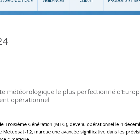
O AÉRONAUTIQUE
VIGILANCES
CLIMAT
PRODUITS ET SE
24
lite météorologique le plus perfectionné d’Euro
ent opérationnel
 de Troisième Génération (MTG), devenu opérationnel le 4 décem
 Meteosat-12, marque une avancée significative dans les prévis
nce climatique.