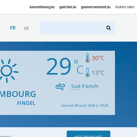
luxembourg.lu
guichet.lu
gouvernement.lu
Autres sites
FR
DE
29
30
°C
13
°C
Sud
9
km/h
EMBOURG
FINDEL
Samedi 08 août 2026 à 17h35
MES PRODUITS