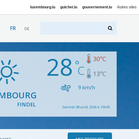
luxembourg.lu
guichet.lu
gouvernement.lu
Autres sites
FR
DE
28
30
°C
13
°C
9
km/h
EMBOURG
FINDEL
Samedi 08 août 2026 à 15h45
MES PRODUITS