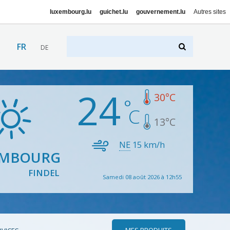
luxembourg.lu
guichet.lu
gouvernement.lu
Autres sites
FR
DE
24
30
°C
13
°C
NE
15
km/h
EMBOURG
FINDEL
Samedi 08 août 2026 à 12h55
MES PRODUITS