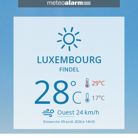
LUXEMBOURG
FINDEL
28
29
°C
17
°C
Ouest
24
km/h
Dimanche 09 août 2026 à 14h55