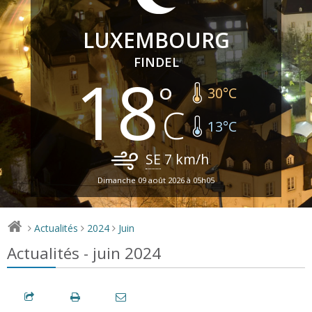
LUXEMBOURG
FINDEL
18
30
°C
13
°C
SE
7
km/h
Dimanche 09 août 2026 à 05h05
Actualités
2024
Juin
>
>
>
Actualités - juin 2024