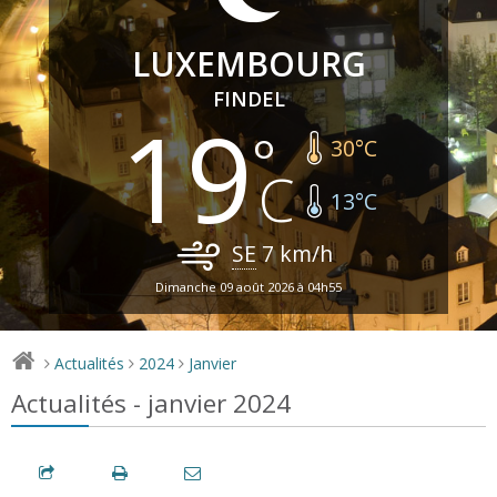
LUXEMBOURG
FINDEL
19
30
°C
13
°C
SE
7
km/h
Dimanche 09 août 2026 à 04h55
Actualités
2024
Janvier
>
>
>
Actualités - janvier 2024