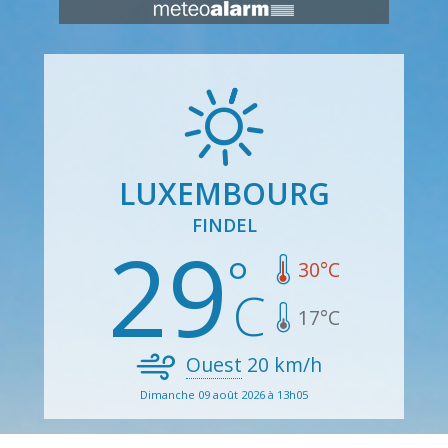
LUXEMBOURG
FINDEL
29
30
°C
17
°C
Ouest
20
km/h
Dimanche 09 août 2026 à 13h05