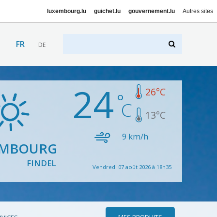
luxembourg.lu
guichet.lu
gouvernement.lu
Autres sites
FR
DE
24
26
°C
13
°C
9
km/h
EMBOURG
FINDEL
Vendredi 07 août 2026 à 18h35
MES PRODUITS