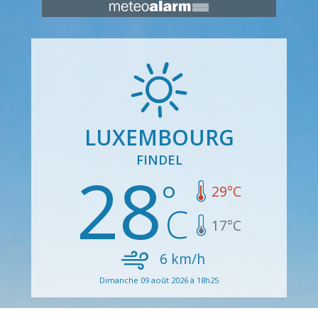
LUXEMBOURG
FINDEL
28
29
°C
17
°C
6
km/h
Dimanche 09 août 2026 à 18h25