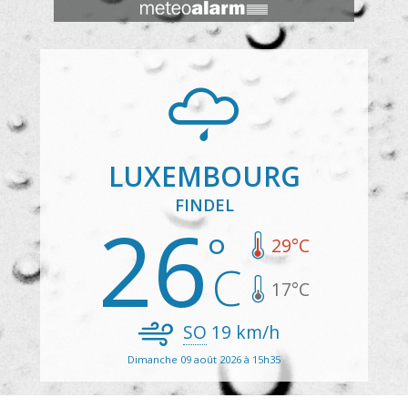
LUXEMBOURG
FINDEL
26
29
°C
17
°C
SO
19
km/h
Dimanche 09 août 2026 à 15h35