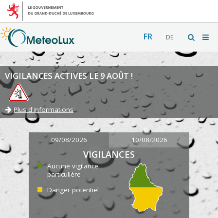
FR
DE
VIGILANCES ACTIVES LE 9 AOÛT !
Plus d'informations
09/08/2026
10/08/2026
VIGILANCES
Aucune vigilance
particulière
Danger potentiel