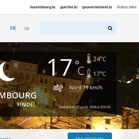
luxembourg.lu
guichet.lu
gouvernement.lu
Autres sites
FR
DE
17
24
°C
17
°C
Nord
19
km/h
EMBOURG
FINDEL
Vendredi 07 août 2026 à 01h16
MES PRODUITS