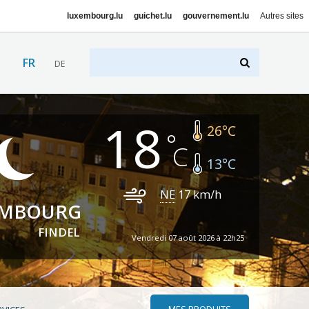
luxembourg.lu
guichet.lu
gouvernement.lu
Autres sites
FR
DE
18
26
°C
13
°C
NE
17
km/h
EMBOURG
FINDEL
Vendredi 07 août 2026 à 22h25
MES PRODUITS