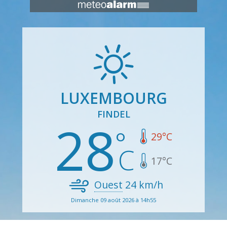
LUXEMBOURG
FINDEL
28
29
°C
17
°C
Ouest
24
km/h
Dimanche 09 août 2026 à 14h55