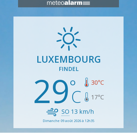
LUXEMBOURG
FINDEL
29
30
°C
17
°C
SO
13
km/h
Dimanche 09 août 2026 à 12h35