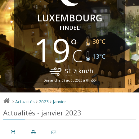
LUXEMBOURG
FINDEL
19
30
°C
13
°C
SE
7
km/h
Dimanche 09 août 2026 à 04h55
Actualités
2023
Janvier
>
>
>
Actualités - janvier 2023