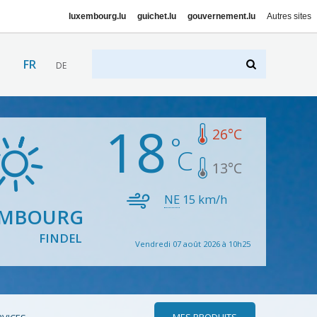
luxembourg.lu
guichet.lu
gouvernement.lu
Autres sites
FR
DE
18
26
°C
13
°C
NE
15
km/h
EMBOURG
FINDEL
Vendredi 07 août 2026 à 10h25
MES PRODUITS