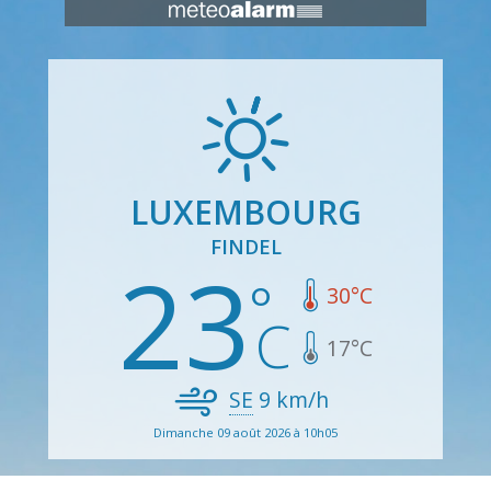
LUXEMBOURG
FINDEL
23
30
°C
17
°C
SE
9
km/h
Dimanche 09 août 2026 à 10h05