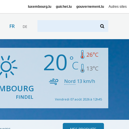
luxembourg.lu
guichet.lu
gouvernement.lu
Autres sites
FR
DE
20
26
°C
13
°C
Nord
13
km/h
EMBOURG
FINDEL
Vendredi 07 août 2026 à 12h45
MES PRODUITS