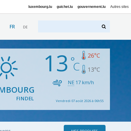
luxembourg.lu
guichet.lu
gouvernement.lu
Autres sites
FR
DE
13
26
°C
13
°C
NE
17
km/h
EMBOURG
FINDEL
Vendredi 07 août 2026 à 06h55
MES PRODUITS