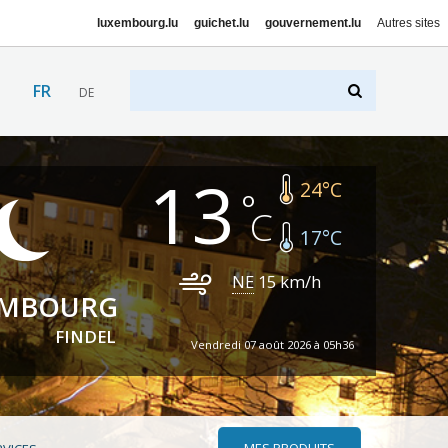
luxembourg.lu
guichet.lu
gouvernement.lu
Autres sites
FR
DE
13
24
°C
17
°C
NE
15
km/h
EMBOURG
FINDEL
Vendredi 07 août 2026 à 05h36
MES PRODUITS