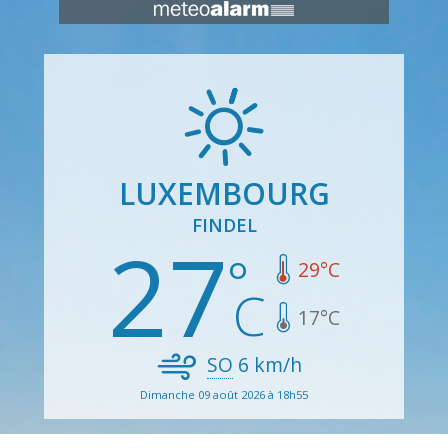
LUXEMBOURG
FINDEL
27
29
°C
17
°C
SO
6
km/h
Dimanche 09 août 2026 à 18h55